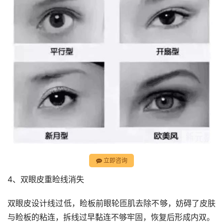
立即咨询
4、双眼皮重睑线消失
双眼皮设计线过低，睑板前眼轮匝肌去除不够，妨碍了皮肤
与睑板的粘连，拆线过早黏连不够牢固，恢复后形成内双。