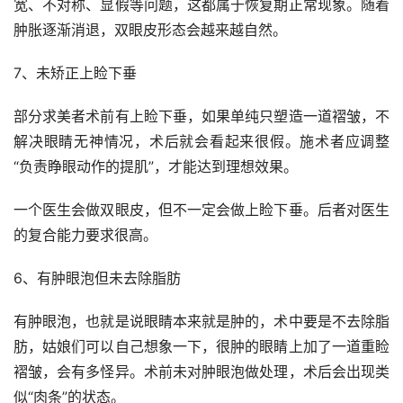
宽、不对称、显假等问题，这都属于恢复期正常现象。随着
肿胀逐渐消退，双眼皮形态会越来越自然。
7、未矫正上睑下垂
部分求美者术前有上睑下垂，如果单纯只塑造一道褶皱，不
解决眼睛无神情况，术后就会看起来很假。施术者应调整
“负责睁眼动作的提肌”，才能达到理想效果。
一个医生会做双眼皮，但不一定会做上睑下垂。后者对医生
的复合能力要求很高。
6、有肿眼泡但未去除脂肪
有肿眼泡，也就是说眼睛本来就是肿的，术中要是不去除脂
肪，姑娘们可以自己想象一下，很肿的眼睛上加了一道重睑
褶皱，会有多怪异。术前未对肿眼泡做处理，术后会出现类
似“肉条”的状态。