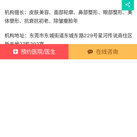
机构擅长：皮肤美容、面部轮廓、鼻部整形、眼部整形、美
体塑形、抗衰抗初老、除皱瘦脸年
机构地址：东莞市东城街道东城东路229号星河传说商住区
新天地27栋302室
预约医院/医生
在线咨询
以上就是新元素为您整理的东莞市能做瘦脸相关医美项目的
部分机构名单
阅读 (
)
【东莞瘦脸哪个医院好，这10家知名机构别错过】
相关推荐
什么人打瘦脸最有效?现在懂了!