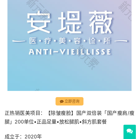
立即咨询
正热销医美项目：【除皱瘦脸】国产双倍装「国产瘦肩/瘦
腿」200单位•正品足量•放松腿肌•斜方肌套餐
成立于：2020年