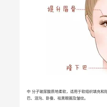
中 分子玻尿酸质地柔软，适用于软组织填充和
巴、泪沟、卧蚕、祛黑眼圈及皱纹。