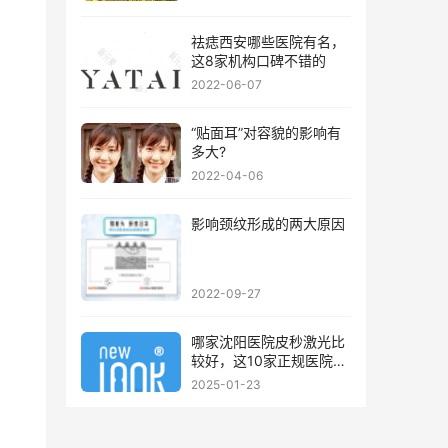
祛痣西安哪些医院有名，
这8家机构口碑不错的
2022-06-07
“贴面耳”对容貌的影响有
。
多大?
2022-04-06
影响颈纹形成的两大原因
2022-09-27
哪家沈阳医院皮秒激光比
较好，这10家正规医院值
得你看看
2025-01-23