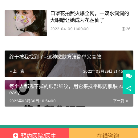
口罩花拍照火爆全网，一双水润润的
大眼睛让她成为花丛仙子
2022-04-09 11:00:00
26
终于被我找到了~这种嫩肤方法简单又高效!
上一篇
2022年03月29日 21:45:00
每个人都逃不掉的眼部细纹，用它来抚平眼周肌肤 so
easy
2022年03月30日 10:54:00
下一篇
Copyright © 2021 新元素 版权所有
蜀ICP备2021029902号-2
预约医院/医生
在线咨询