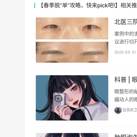
【春季脱“单”攻略，快来pick吧!】相关
北医三院
案例中的
议进行切
善。术后
2022-03-31 
科普 |
眼整形的
媚动人的
宜昌前