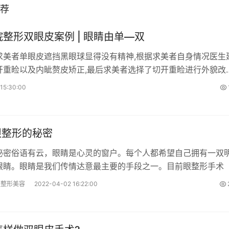
推荐
整形双眼皮案例 | 眼睛由单—双
求美者单眼皮遮挡黑眼球显得没有精神,根据求美者自身情况医生
开重睑以及内眦赘皮矫正,最后求美者选择了切开重睑进行外貌改
求美者黑眼球暴露度提
15:30:00
 眼整形的秘密
秘密俗语有云，眼睛是心灵的窗户。每个人都希望自己拥有一双
眼睛。眼睛是我们传情达意最主要的手段之一。目前眼整形手术
卫整形美容
2022-04-02 16:22:00