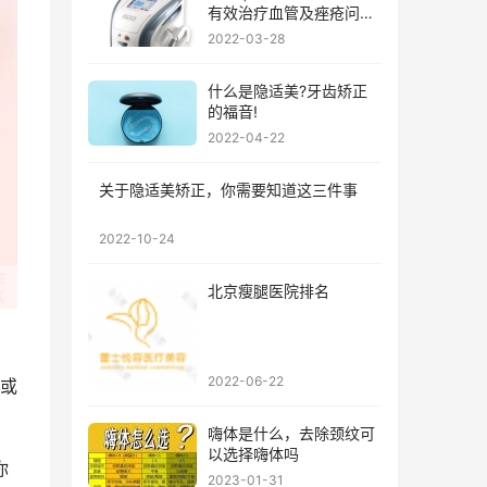
有效治疗血管及痤疮问
题?
2022-03-28
什么是隐适美?牙齿矫正
的福音!
2022-04-22
关于隐适美矫正，你需要知道这三件事
2022-10-24
北京瘦腿医院排名
2022-06-22
或
嗨体是什么，去除颈纹可
以选择嗨体吗
你
2023-01-31