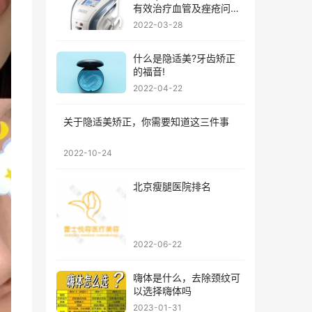
有效治疗血管及痤疮问
题?
2022-03-28
什么是隐适美?牙齿矫正
的福音!
2022-04-22
关于隐适美矫正，你需要知道这三件事
2022-10-24
北京瘦腿医院排名
2022-06-22
嗨体是什么，去除颈纹可
以选择嗨体吗
2023-01-31