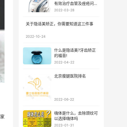
有效治疗血管及痤疮问
题?
2022-03-28
关于隐适美矫正，你需要知道这三件事
2022-10-24
什么是隐适美?牙齿矫正
的福音!
2022-04-22
北京瘦腿医院排名
2022-06-22
嗨体是什么，去除颈纹可
大家
以选择嗨体吗
2023-01-31