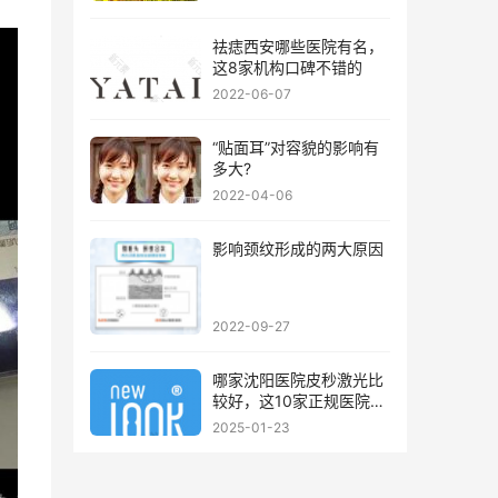
祛痣西安哪些医院有名，
这8家机构口碑不错的
2022-06-07
“贴面耳”对容貌的影响有
多大?
2022-04-06
影响颈纹形成的两大原因
2022-09-27
哪家沈阳医院皮秒激光比
较好，这10家正规医院值
得你看看
2025-01-23