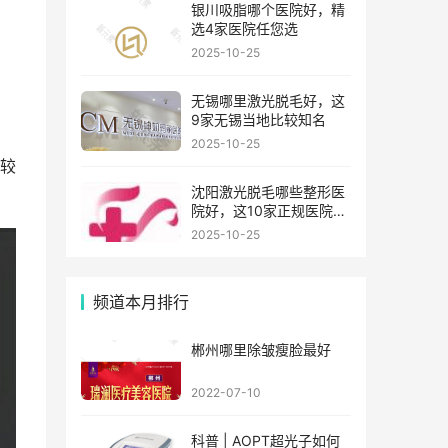
银川吸脂哪个医院好，精
选4家医院任您选
2025-10-25
无锡哪里激光脱毛好，这
9家无锡当地比较知名
2025-10-25
肤较
沈阳激光脱毛哪些整形医
院好，这10家正规医院值
得你看看
2025-10-25
频道本月排行
郴州哪里除皱瘦脸最好
2022-07-10
科普 | AOPT超光子如何