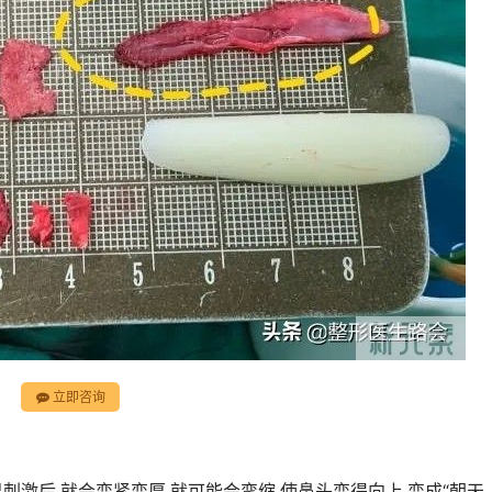
立即咨询
刺激后,就会变紧变厚,就可能会挛缩,使鼻头变得向上,变成“朝天