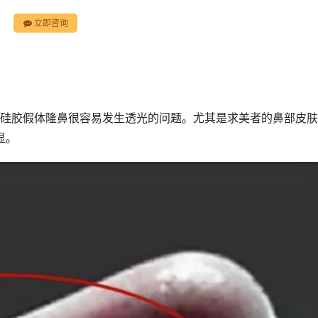
立即咨询
因,硅胶假体隆鼻很容易发生透光的问题。尤其是求美者的鼻部皮
显。