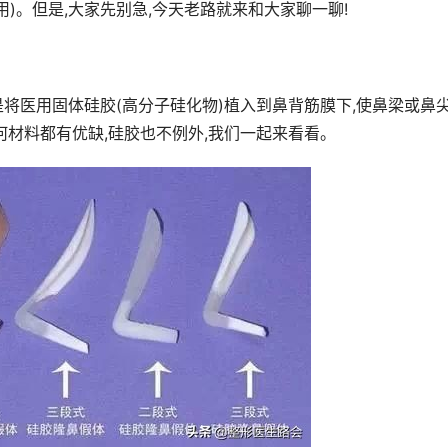
)。但是,大家先别急,今天老路就来和大家聊一聊!
将医用固体硅胶(高分子硅化物)植入到鼻背筋膜下,使鼻梁或鼻
何材料都有优缺,硅胶也不例外,我们一起来看看。