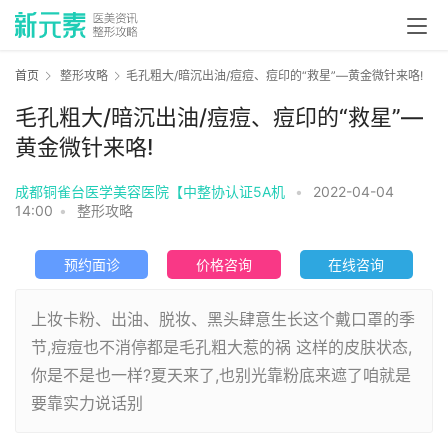
首页
整形攻略
毛孔粗大/暗沉出油/痘痘、痘印的“救星”—黄金微针来咯!
毛孔粗大/暗沉出油/痘痘、痘印的“救星”—
黄金微针来咯!
成都铜雀台医学美容医院【中整协认证5A机
•
2022-04-04
14:00
•
整形攻略
预约面诊
价格咨询
在线咨询
上妆卡粉、出油、脱妆、黑头肆意生长这个戴口罩的季
节,痘痘也不消停都是毛孔粗大惹的祸 这样的皮肤状态,
你是不是也一样?夏天来了,也别光靠粉底来遮了咱就是
要靠实力说话别