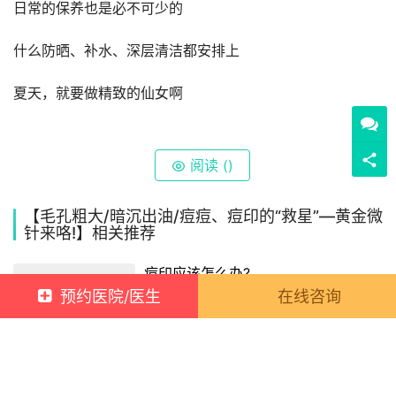
日常的保养也是必不可少的
什么防晒、补水、深层清洁都安排上
夏天，就要做精致的仙女啊
阅读 (
)
【毛孔粗大/暗沉出油/痘痘、痘印的“救星”—黄金微
针来咯!】相关推荐
痘印应该怎么办?
预约医院/医生
在线咨询
2022-03-24 10:44:00
29
伊肤泉微针，让你皮肤回到少女时代