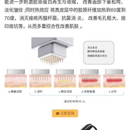
能进一步刺激胶原蛋白再生与收缩， 改善面部下垂松垮、
淡化皱纹 ;同时热效应 将真皮层中的胶原纤维加热到60度到
70度，消灭痤疮丙酸杆菌，抗菌消 炎， 改善毛孔粗大、痘
印痘坑等，从而多重综合性改善肌肤 。
立即咨询