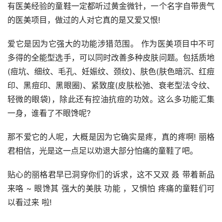
有医美经验的童鞋一定都听过黄金微针，一个名字自带贵气
的医美项目，做过的人对它真的是又爱又恨!
爱它是因为它强大的功能涉猎范围。 作为医美项目中不可
多得的全能型选手，可以同时改善多种皮肤问题。包括质地
(痘坑、细纹、毛孔、妊娠纹、颈纹)、肤色(肤色暗沉、红痘
印、黑痘印、黑眼圈)、紧致度(皮肤松弛、衰老型法令纹、
轻微的眼袋)，除此还有控油抗痘的功效。这么多功能汇集
一身，谁看了不眼馋呢?
那不爱它的人呢，大概是因为它确实是疼，真的疼啊! 丽格
君相信，光是这一点足以劝退大部分怕痛的童鞋了吧。
贴心的丽格君早已洞穿你们的诉求，这不又双 叒 带着新品 
来咯 ~ 眼馋其 强大的美肤 功能 ，又惧怕 疼痛的童鞋们可
以看过来 啦!