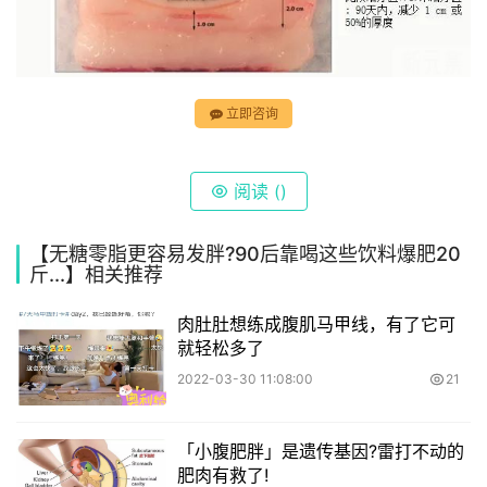
立即咨询
阅读 (
)
【无糖零脂更容易发胖?90后靠喝这些饮料爆肥20
斤...】相关推荐
肉肚肚想练成腹肌马甲线，有了它可
就轻松多了
2022-03-30 11:08:00
21
「小腹肥胖」是遗传基因?雷打不动的
肥肉有救了!