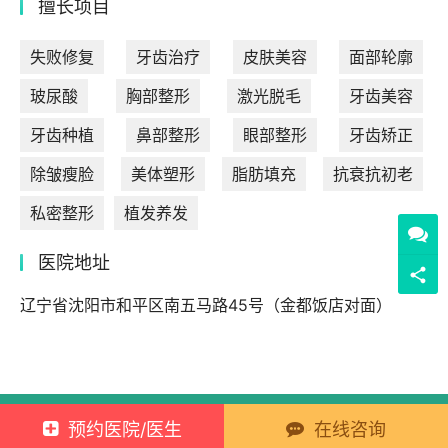
擅长项目
失败修复
牙齿治疗
皮肤美容
面部轮廓
玻尿酸
胸部整形
激光脱毛
牙齿美容
牙齿种植
鼻部整形
眼部整形
牙齿矫正
除皱瘦脸
美体塑形
脂肪填充
抗衰抗初老
私密整形
植发养发
医院地址
辽宁省沈阳市和平区南五马路45号（金都饭店对面）
Copyright © 2021 新元素 版权所有
蜀ICP备2021029902号-2
预约医院/医生
在线咨询