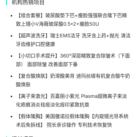
机构热销项目
【组合套餐】玻尿酸垫下巴+瘦脸强强联合隆下巴精
致上镜小V海薇玻尿酸0.5*2+瘦脸50U
【超声波洗牙】瑞士EMS洁牙 洗牙含上药+抛光 清洁
牙齿维护口腔健康
【小切口手术提升】360°深层精致复合除皱术（下面
部） 面部除皱 改善面部下垂
【复合酸焕肤】奶滑酸美背 迪玛丝缇有机复合酸牛奶
酸焕肤
【离子束激光】百嘉丽小紫光 Plasma超微离子束淡
化疤痕消炎祛痘淡化痘印紧致抗衰
【假体隆胸】美国傲诺拉假体隆胸【内窥镜光导系统
术后免拆线】 院长亲诊操作 专利技术恢复快