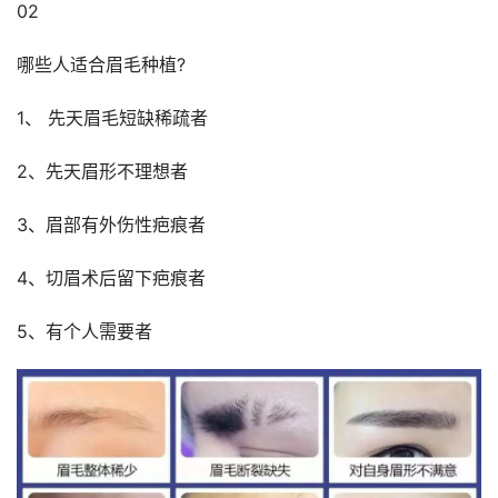
02
哪些人适合眉毛种植?
1、 先天眉毛短缺稀疏者
2、先天眉形不理想者
3、眉部有外伤性疤痕者
4、切眉术后留下疤痕者
5、有个人需要者