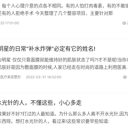
，每个人心理介意的点各不相同。有的人怕打肉毒素，有的不敢
玻尿酸，还有的人拒绝手术 今天整理了几个整容项目，主要针对那
25 17:01:00
明星的日常“补水炸弹”必定有它的姓名!
为明星 仅仅只靠面膜就能维持好的肌肤状态了吗?!才不是呢!当你
肌肤好是因为敷面膜的时候,人家已经走在时尚的道路上利用医美
面部肌肤问题了!
美医疗美容整形
2022-03-31 16:32:00
水光针的人，不懂这些，小心多走
效果好不好?打过的人最知道。为什么那么多人离不开水光针,因
东西呀。想打水光针的人，看过来!这些常识要早些知道: