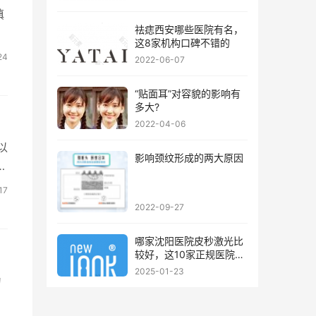
填
祛痣西安哪些医院有名，
这8家机构口碑不错的
24
2022-06-07
“贴面耳”对容貌的影响有
多大?
2022-04-06
以
影响颈纹形成的两大原因
技
17
2022-09-27
哪家沈阳医院皮秒激光比
较好，这10家正规医院值
得你看看
2025-01-23
为