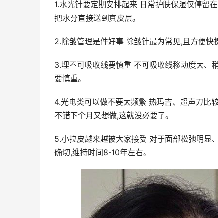
1.水光针要定期安排起来 日常护肤保湿仅停留在
把水分直接送到真皮层。
2.除皱管理是件好事 除皱针最为常见,且方便
3.埋不可吸收线要慎重 不可吸收线移动度大、
要慎重。
4.光电类可以做不要太频繁 热玛吉、超声刀比
不错下个月又想做,这就没必要了。
5.小拉皮越来越被大家接受 对于面部松弛明显
确切,维持时间8-10年左右。