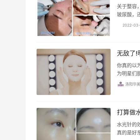
关于整容
2022-03-
无敌了!
你真的以
为明星们
术来解决
洛阳华
打算做
水光针的
真的是好