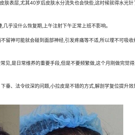
皮肤表层,尤其40岁后皮肤水分流失也会快些,这时候就得水光针
快捷,几乎没什么恢复期,上午注射下午正常上班不影响。
稍不留神可能就会碰到面部神经,引发疼痛等不适,所以埋不可吸收
较常见,是日常维养的重要手段,但是不要频繁做,这个月刚做完觉得
、下垂、法令纹深的问题,小拉皮是不错的方式,解剖学复位提升效