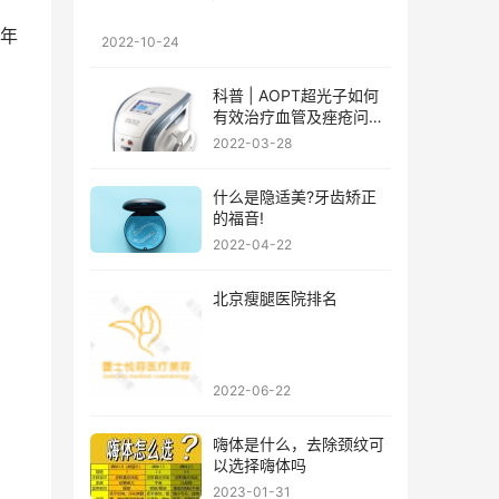
一年
2022-10-24
科普 | AOPT超光子如何
有效治疗血管及痤疮问
题?
2022-03-28
什么是隐适美?牙齿矫正
的福音!
2022-04-22
北京瘦腿医院排名
2022-06-22
嗨体是什么，去除颈纹可
以选择嗨体吗
2023-01-31