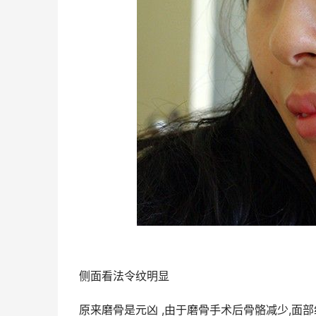
侧面看法令纹明显
原来磨骨是元凶 ,由于磨骨手术后骨骼减少,面