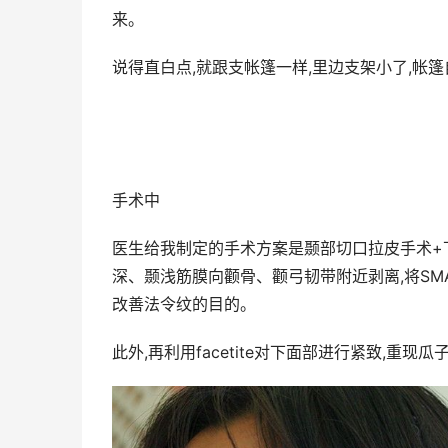
来。
说得直白点,就跟支帐篷一样,里边支架小了,帐
手术中
医生给我制定的手术方案是颞部切口拉皮手术+下面
深、颞浅筋膜向颧骨、颧弓韧带附近剥离,将SM
改善法令纹的目的。
此外,再利用facetite对下面部进行紧致,重现