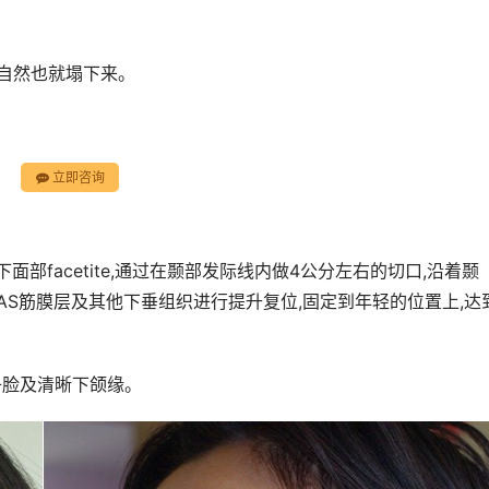
篷自然也就塌下来。
立即咨询
部facetite,通过在颞部发际线内做4公分左右的切口,沿着颞
AS筋膜层及其他下垂组织进行提升复位,固定到年轻的位置上,达
瓜子脸及清晰下颌缘。