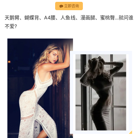
立即咨询
天鹅臂、蝴蝶背、A4腰、人鱼线、漫画腿、蜜桃臀...就问谁
不爱?