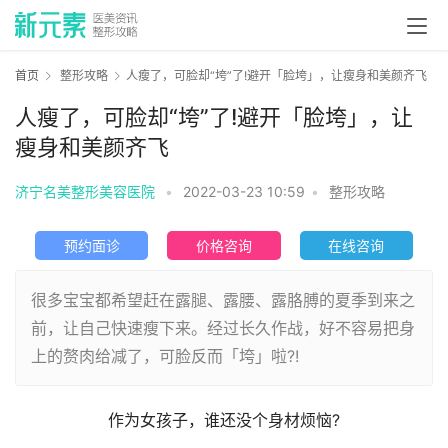
首页
整形攻略
人瘦了，可脸却“垮”了!避开「脸垮」，让瘦身和美颜齐飞
人瘦了，可脸却“垮”了!避开「脸垮」，让
瘦身和美颜齐飞
济宁名美整形美容医院
•
2022-03-23 10:59
•
整形攻略
预约面诊
价格咨询
在线咨询
很多宝宝都希望赶在露腿、露腰、露胳膊的夏季到来之
前，让自己快速瘦下来。经过长久作战，好不容易把身
上的赘肉给减了，可脸反而「垮」啦?!
作为女孩子，谁还没个身材烦恼?