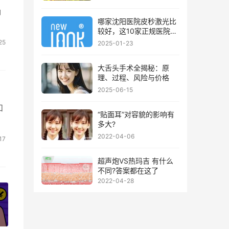
确
哪家沈阳医院皮秒激光比
较好，这10家正规医院值
得你看看
25
2025-01-23
大舌头手术全揭秘：原
理、过程、风险与价格
2025-06-15
和
“贴面耳”对容貌的影响有
多大?
2022-04-06
17
超声炮VS热玛吉 有什么
不同?答案都在这了
2022-04-28