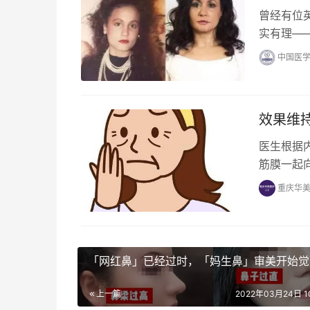
曾经有位
实有理—
中国医学
效果维持
医生根据
筋膜一起
重庆华
「网红鼻」已经过时，「妈生鼻」审美开始觉
上一篇
2022年03月24日 10