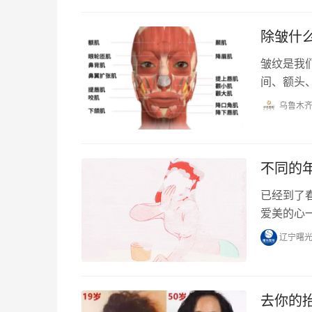
除皱什么
皱纹是我们
间、额头
乌鲁木
不同的
已经到了
爱美的心
尤其是很
辽宁曙
去你的抬