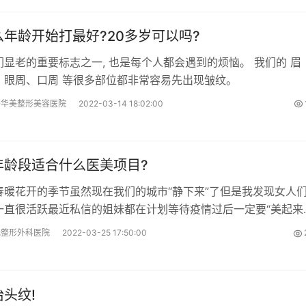
年龄开始打最好?20多岁可以吗?
显老的重要标志之一, 也是每个人都会遇到的烦恼。 我们的 眉
、眼周、口周 等很多部位都非常容易先出现皱纹。
齐华美整形美容医院
2022-03-14 18:02:00
年龄段适合什么医美项目?
春暖花开的季节虽然现在我们的城市“静下来”了但是我发现女人
一直很活跃最近私信的姐妹都在计划等待疫情过后一定要“美起来
多姐妹都在问抗衰项目
光整形外科医院
2022-03-25 17:50:00
头纹!