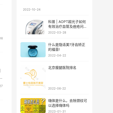
2022-10-24
科普 | AOPT超光子如何
有效治疗血管及痤疮问
题?
2022-03-28
16
什么是隐适美?牙齿矫正
的福音!
2022-04-22
北京瘦腿医院排名
们
”
27
2022-06-22
嗨体是什么，去除颈纹可
以选择嗨体吗
2023-01-31