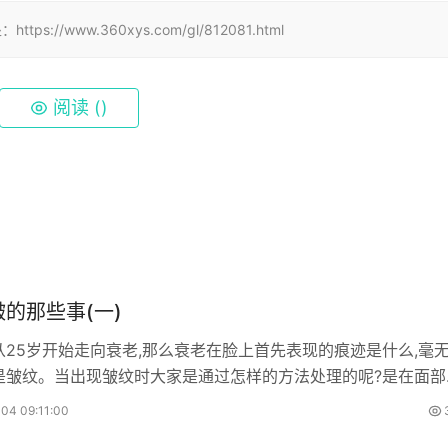
www.360xys.com/gl/812081.html
阅读 (
)
的那些事(一)
从25岁开始走向衰老,那么衰老在脸上首先表现的痕迹是什么,毫
是皱纹。当出现皱纹时大家是通过怎样的方法处理的呢?是在面部
滋养补水保湿的化妆品?还
04 09:11:00