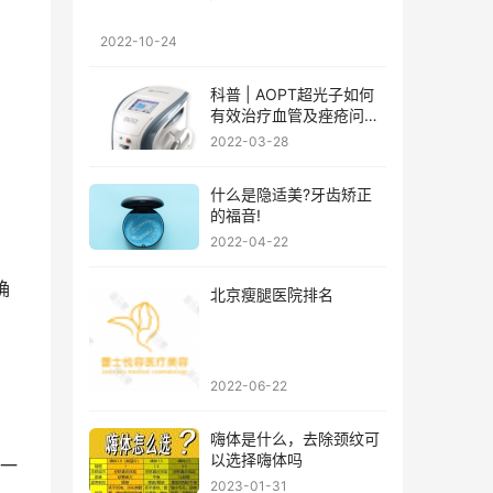
2022-10-24
科普 | AOPT超光子如何
有效治疗血管及痤疮问
题?
2022-03-28
什么是隐适美?牙齿矫正
的福音!
2022-04-22
确
北京瘦腿医院排名
2022-06-22
嗨体是什么，去除颈纹可
以选择嗨体吗
一
2023-01-31