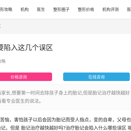
形攻略
机构
医生
整形圈子
整形价格
机构评测
医
区
要陷入这几个误区
攻略
价格咨询
在线咨询
当家长,想要第一时间去除孩子身上的胎记,但是胎记治疗越快越好
看看专业医生的说法。
苦恼，害怕孩子以后会因为胎记而受人指点，变的自卑，父母也
记，但是 胎记治疗越快越好吗?治疗胎记会陷入什么哪些误区 呢