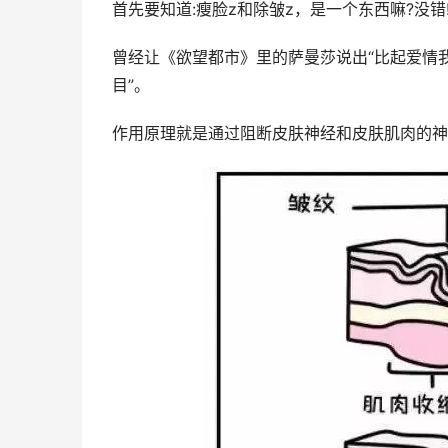
首先要知道:瘦脸z和除皱z，是一个东西嘛?没
曾经让《欲望都市》里的萨曼莎说出“比起爱情我
目”。
作用原理就是通过阻断皮肤神经和皮肤肌肉的神