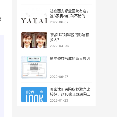
祛痣西安哪些医院有名，
这8家机构口碑不错的
议
2022-06-07
“贴面耳”对容貌的影响有
多大?
2022-04-06
影响颈纹形成的两大原因
2022-09-27
哪家沈阳医院皮秒激光比
较好，这10家正规医院值
得你看看
2025-01-23