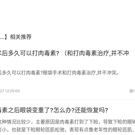
一般来说，部分人注射后会出现咬肌无力、笑有牵扯感等感受， 
www.360xys.com/gl/681030.html
阅读 (
)