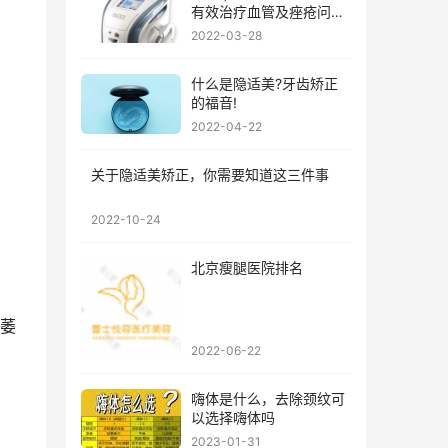
有效治疗血管及痤疮问
题?
2022-03-28
什么是隐适美?牙齿矫正
的福音!
2022-04-22
关于隐适美矫正，你需要知道这三件事
2022-10-24
北京瘦腿医院排名
萎
2022-06-22
嗨体是什么，去除颈纹可
以选择嗨体吗
2023-01-31