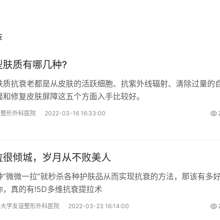
荐
型肤质有哪几种?
肤质抗衰老都是从皮肤的活跃细胞、抗紫外线辐射、清除过量的
湿和修复皮肤屏障这五个方面入手比较好。
光整形外科医院
2022-03-16 16:33:00
拉很倾城，岁月从不败美人
种“微微一拉”就秒杀各种护肤品从而实现抗衰的方法，那该有多好
你，真的有!5D多维抗衰提拉术
科大学友谊整形外科医院
2022-03-23 16:14:00