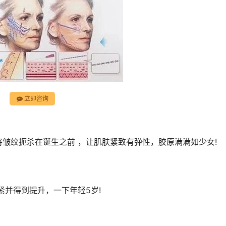
立即咨询
将皱纹扼杀在诞生之前 ，让肌肤紧致有弹性，胶原满满如少女!
紧并得到提升，一下年轻5岁!