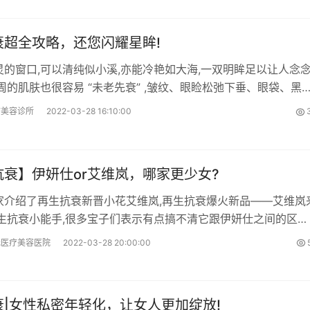
衰超全攻略，还您闪耀星眸!
灵的窗口,可以清纯似小溪,亦能冷艳如大海,一双明眸足以让人念
周的肌肤也很容易 “未老先衰” ,皱纹、眼睑松弛下垂、眼袋、黑
类问题,让我们的双
疗美容诊所
2022-03-28 16:10:00
抗衰】伊妍仕or艾维岚，哪家更少女?
家介绍了再生抗衰新晋小花艾维岚,再生抗衰爆火新品——艾维岚
再生抗衰小能手,很多宝子们表示有点搞不清它跟伊妍仕之间的区
,今天就给大家赶紧安排
光医疗美容医院
2022-03-28 20:00:00
衰|女性私密年轻化，让女人更加绽放!