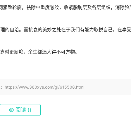
带网紧致轮廓，祛除中重度皱纹，收紧脂肪层及各层组织，消除脸
合理的自洽。而抗衰的美妙之处在于我们有能力取悦自己，在享
岁时更娇艳，余生都迷人得不可方物。
www.360xys.com/gl/615508.html
阅读 (
)