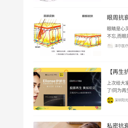
眼周抗
眼睛是心
不忘,而眼
圈等等各
泽尔医
【再生
上次给大
了!同为
别。这不
深圳阳
私密抗