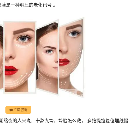
垮脸是一种明显的老化讯号 。
立即咨询
长期熬夜的人来说，十熬九垮。垮脸怎么救， 多维提拉复位埋线