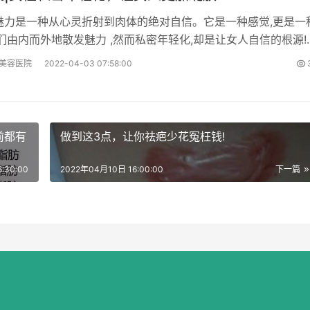
魅力是一种从心灵折射到肉体的绝对自信。它是一种感觉,更是一
们由内而外地散发魅力 ,然而私密年轻化,却是让女人自信的根源!
轻化到底是什么?
美容医院
2022-04-03 07:58:00
前都有
做到这3点，让你祛疤少花冤枉钱!
:30:00
2022年04月10日 16:00:00
下一篇