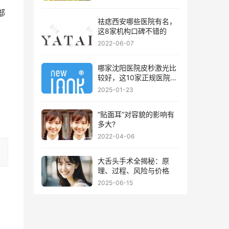
部
祛痣西安哪些医院有名，
这8家机构口碑不错的
2022-06-07
受
哪家沈阳医院皮秒激光比
较好，这10家正规医院值
得你看看
2025-01-23
“贴面耳”对容貌的影响有
多大?
2022-04-06
大舌头手术全揭秘：原
理、过程、风险与价格
2025-06-15