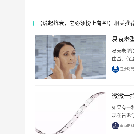
【说起抗衰，它必须榜上有名!】相关推
易衰老
易衰老型
由基、保
辽宁曙
微微一
如果有一
现在告诉
南京医