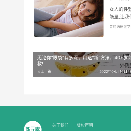
女人的性
能量,让我
么私密年
青岛诺德医学
无论你“眼袋”有多深，用这“新”方法，40+岁
救!
上一篇
2022年04月10日 16
关于我们
版权声明