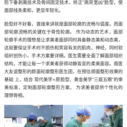
防下垂剥离技术及骨间固定技术，矫正“高突宽凶”脸型，使
面部线条柔和，更显年轻化。
脸型好不好看，直接来讲就是面部轮廓的流畅与弧度。而面
部轮廓流畅的关键在于骨性轮廓。 作为动态的艺术，面部
轮廓手术的理想是让求美者面部同时具备静态美和动态美，
这就要保证手术时不损伤和笑容有关的肌肉、神经，同时软
组织创伤小，手术方案要详细。医生需要全面了解面部组织
结构，才能让每一个求美者获得动静皆宜的柔美面容。南医
大友谊整形的颜面轮廓整形医生团，在预估颌面整形效果的
基础 上，结合 现代美学+原脸型、黄金美学“三庭五眼”的审
美标准，定制面部轮廓整形方案， 为求美者提供个性化的
理想骨相。