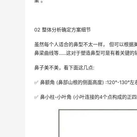
案 。
02 整体分析确定方案细节
虽然每个人适合的鼻型不太一样， 但可以根据
鼻梁曲线等......这对于塑造鼻型可是有着关键的
鼻子美不美，看下面这几点:
✅ 鼻额角 (鼻部山根的侧面高度) :120°-130°左
✅ 鼻小柱-小叶角 (小叶连接的4个点构成的正四边形