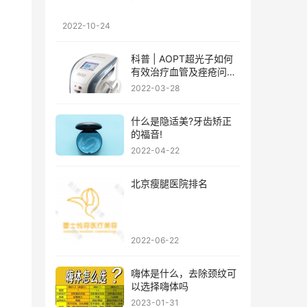
2022-10-24
科普 | AOPT超光子如何
有效治疗血管及痤疮问
题?
2022-03-28
、
什么是隐适美?牙齿矫正
的福音!
2022-04-22
北京瘦腿医院排名
2022-06-22
嗨体是什么，去除颈纹可
以选择嗨体吗
2023-01-31