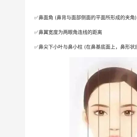
✅鼻面角 (鼻背与面部侧面的平面所形成的夹角) :
✅鼻翼宽度为两眼角连线的距离
✅鼻尖下小叶与鼻小柱 (在鼻基底面上，鼻形状应类