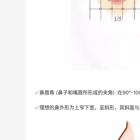
✅鼻唇角 (鼻子和嘴唇所形成的夹角) :在90°-10
✅理想的鼻外形为上窄下宽，呈斜形，其斜面与面部