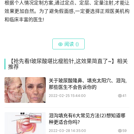
根据个人情况定制方案,通过定点、定层、定量注射,才能让
效果更加自然。为了避免假面感,一定要选择正规医美机构
和临床丰富的医生!
阅读 (
)
【抢先看!玻尿酸堪比瘦脸针,这效果简直了~】相关
推荐
关于玻尿酸隆鼻、填充太阳穴、泪沟,
那些医生不会告诉你的
2022-02-25 15:44:00
41
泪沟填充有6大常见方法(2)想知道哪
种更适合你吗?
2022-03-28 14:35:00
59