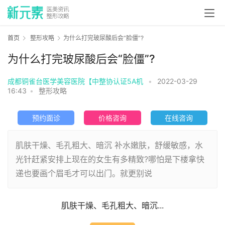
首页
整形攻略
为什么打完玻尿酸后会“脸僵”?
为什么打完玻尿酸后会“脸僵”?
成都铜雀台医学美容医院【中整协认证5A机
•
2022-03-29
16:43
•
整形攻略
预约面诊
价格咨询
在线咨询
肌肤干燥、毛孔粗大、暗沉 补水嫩肤，舒缓敏感，水
光针赶紧安排上现在的女生有多精致?哪怕是下楼拿快
递也要画个眉毛才可以出门。就更别说
肌肤干燥、毛孔粗大、暗沉...