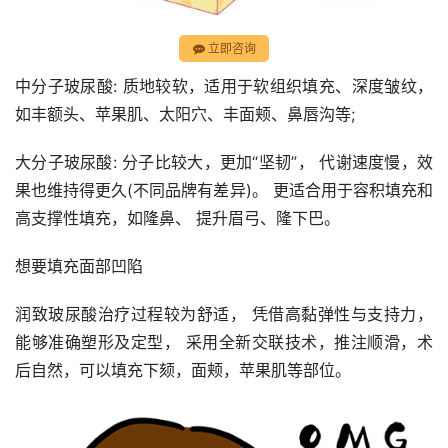
立即咨询
中分子玻尿酸: 质地较软，适用于软组织填充、深度皱纹，
如丰额头、苹果肌、太阳穴、丰面颊、鼻唇沟等;
大分子玻尿酸: 分子比较大，更加“坚韧”， 代谢速度慢，效
果也维持得更久(不同品牌有差异)。 更适合用于容积填充和
高支撑性填充，如隆鼻、 提升眉弓、隆下巴。
想要填充面部凹陷
润致玻尿酸治疗过程较为舒适， 凭借高黏弹性与支持力，
能够准确塑形及定型， 采用全新交联技术，推注顺滑，术
后自然，可以填充下颏，面颊，苹果肌等部位。