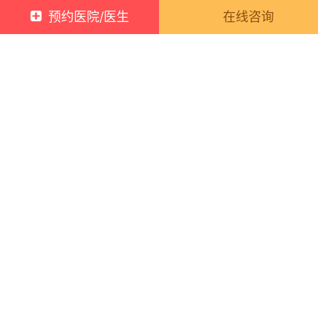
预约医院/医生
在线咨询
立即咨询
2、注射在正确的位置和层次上不同的注射部位和情况对应
的注射层次也不尽相同，当注射位置不准确时，注入皮肤的
玻尿酸就会影响周围的脸部神经，导致脸僵。
所以，注射玻尿酸要依据个人情况定制方案，通过 定点、
定层、定量注射 ，才能更加自然。
阅读 (
)
【为什么打完玻尿酸后会“脸僵”?】相关推荐
太阳穴凹陷,用玻尿酸和自体脂肪填充,
利弊各是什么?
2022-03-03 10:20:00
22