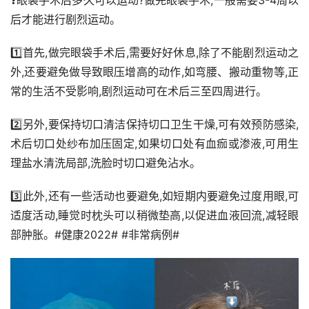
❓眼袋手术后多久可以运动?做完眼袋手术,一般需要3-4周以
后才能进行剧烈运动。
1️⃣首先,做完眼袋手术后,需要好好休息,除了不能剧烈运动之
外,还要避免做导致眼压增高的动作,如弯腰、搬动重物等,正
常的生活不受影响,剧烈运动可在术后三至四周进行。
2️⃣另外,要保持切口清洁保持切口卫生干燥,可有效预防感染,
术后切口处纱布加压固定,如果切口处有血痂或渗液,可用生
理盐水清洗局部,洗脸时切口避免沾水。
3️⃣此外,还有一些活动也要避免,如短期内要避免过度用眼,可
适度活动,睡觉时枕头可以稍微垫高,以促进血液回流,减轻眼
部肿胀。#健康2022# #非常病例#