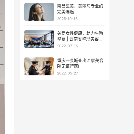
南昌医美：美丽与专业的
完美邂逅
2025-10-16
关爱女性健康，助力生殖
整复 | 云南省整形美容协
会女性生殖整复保健分会
2022-07-15
筹备会议圆满落幕
重庆一县城查出21家美容
院无证行医!
2022-05-27