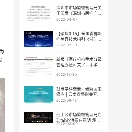
深圳市市场监督管理局关
于印发《深圳市医疗广告
合规指引》的通知
2022-04-07
【聚焦3·15】全国首部医
疗美容技术指引《浙江省
医疗美容技术指引》发布
2022-03-13
为
新版《医疗机构手术分级
民
管理办法》来了，手术权
限不再与医院等级和医生
2022-12-30
职称挂钩!
打破学科壁垒，破解医患
痛点 | 云南省整形美容协
会慢性创面修复分会筹备
2022-06-13
会成功召开!
西山区市场监督管理局启
动“放心消费在昆明”承诺
2022-03-09
单位创建动员培训会