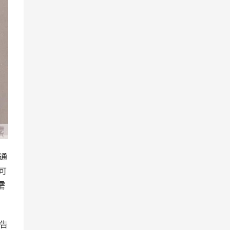
通
可
需
告