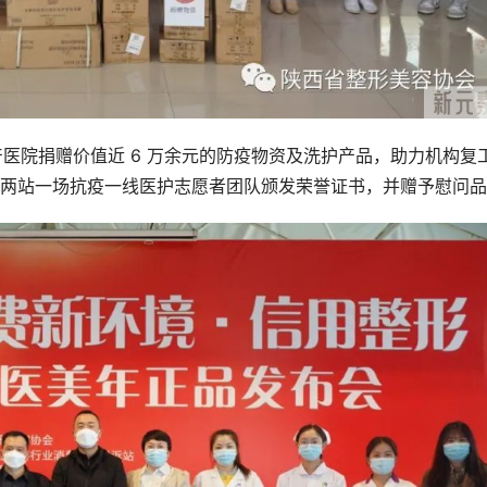
妇产医院捐赠价值近 6 万余元的防疫物资及洗护产品，助力机构复
两站一场抗疫一线医护志愿者团队颁发荣誉证书，并赠予慰问品