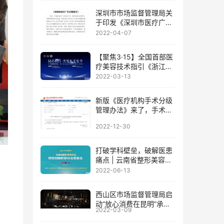
深圳市市场监督管理局关
于印发《深圳市医疗广告
合规指引》的通知
2022-04-07
【聚焦3·15】全国首部医
疗美容技术指引《浙江省
医疗美容技术指引》发布
2022-03-13
新版《医疗机构手术分级
管理办法》来了，手术权
限不再与医院等级和医生
2022-12-30
职称挂钩!
打破学科壁垒，破解医患
痛点 | 云南省整形美容协
会慢性创面修复分会筹备
2022-06-13
会成功召开!
西山区市场监督管理局启
动“放心消费在昆明”承诺
2022-03-09
单位创建动员培训会