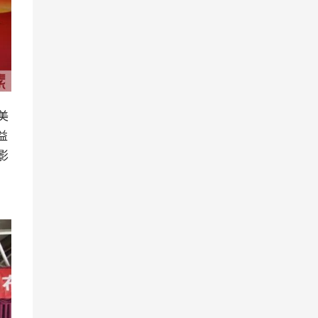
美
益
影