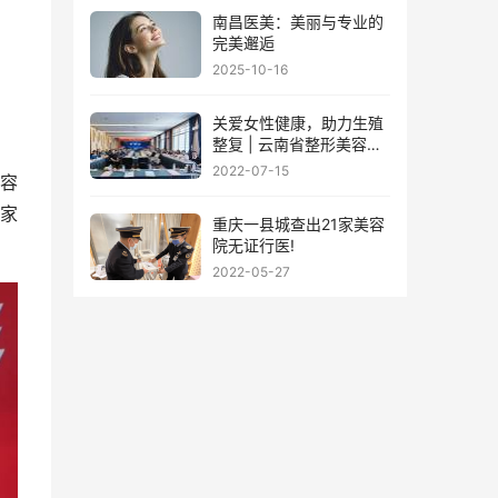
南昌医美：美丽与专业的
完美邂逅
2025-10-16
关爱女性健康，助力生殖
整复 | 云南省整形美容协
会女性生殖整复保健分会
2022-07-15
容
筹备会议圆满落幕
家
重庆一县城查出21家美容
院无证行医!
2022-05-27