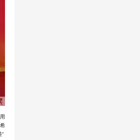
用
希
”