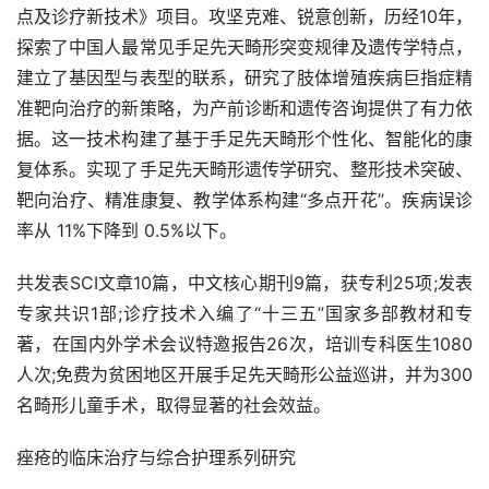
点及诊疗新技术》项目。攻坚克难、锐意创新，历经10年，
探索了中国人最常见手足先天畸形突变规律及遗传学特点，
建立了基因型与表型的联系，研究了肢体增殖疾病巨指症精
准靶向治疗的新策略，为产前诊断和遗传咨询提供了有力依
据。这一技术构建了基于手足先天畸形个性化、智能化的康
复体系。实现了手足先天畸形遗传学研究、整形技术突破、
靶向治疗、精准康复、教学体系构建“多点开花”。疾病误诊
率从 11%下降到 0.5%以下。
共发表SCI文章10篇，中文核心期刊9篇，获专利25项;发表
专家共识1部;诊疗技术入编了“十三五”国家多部教材和专
著，在国内外学术会议特邀报告26次，培训专科医生1080
人次;免费为贫困地区开展手足先天畸形公益巡讲，并为300
名畸形儿童手术，取得显著的社会效益。
痤疮的临床治疗与综合护理系列研究