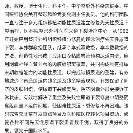
师、教授，博士生师，科主任。中华整形外科杂志编委、中
国医师协会美容整形风险专委会副主任委员。他的科研团队
一直专注于多元组织移植功能性尿道建立修复先天性尿道下
裂治疗，医科院整形外科医院尿道下裂治疗中心，从1982
年开始应用整形外科组织移植与修复的理念治疗先天性尿道
下裂，李养群教授团队，继承了李式瀛教授，李森恺教授的
方法，创造性地形成了应用口腔粘膜卷管预构尿道内壁，应
用阴囊神经血管为蒂的肉膜组织瓣覆盖，共同构成具有排尿
末期收缩能力的功能性尿道，以完成缺损尿道的重建，有效
地减少了再造尿道内残余尿及残余精液现象。有效保留了阴
茎的皮肤组织，使尿道下裂修复后，阴茎阴囊外形更接近正
常状态。有效地解决了重症及失败性尿道下裂修复中阴茎阴
囊组织量不足的问题，使困难性尿道下裂修复不再困难。该
研究曾获北京首发重点项目及医科院医疗转化项目资助，修
复各种不同先天性尿道下裂患者数千例，取得了良好的效
果，领先于国际水平。