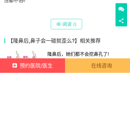
压都不怕!!
阅读 (
)
【隆鼻后,鼻子会一碰就歪么?】相关推荐
隆鼻后，她们都不会挖鼻孔了!
2022-03-30 09:00:00
30
预约医院/医生
在线咨询
美甲美睫店里注射全身瘦溶脂针,导致客户皮肤化脓、发
炎坏死、破溃,因无力承担客户修复费用。
上一篇
2022年02月24日 17:12:00
除皱针祛皱需根据皱纹成因而操作