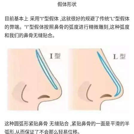
假体形状
目前基本上 采用"I"型假体 ,这就很好的规避了传统“L”型假体
的弊端。“I”型假体按照鼻骨的弧度进行精微雕刻,这种弧度
和我们的鼻骨无缝贴合。
这种圆弧形紧贴鼻骨 无缝贴合 ,紧贴鼻骨的一面是平滑的半
弧形,从而保证了不会那么轻易位移。