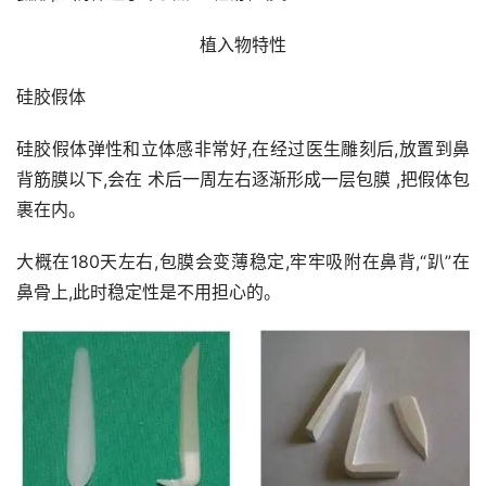
植入物特性
硅胶假体
硅胶假体弹性和立体感非常好,在经过医生雕刻后,放置到鼻
背筋膜以下,会在 术后一周左右逐渐形成一层包膜 ,把假体包
裹在内。
大概在180天左右,包膜会变薄稳定,牢牢吸附在鼻背,“趴”在
鼻骨上,此时稳定性是不用担心的。