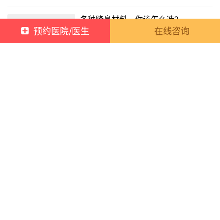
干货!不同年龄更适合哪种抗衰项目?性
价比绝了...
预约医院/医生
在线咨询
2022-03-14 16:55:00
23
哪些整形手术一起做? 1+1才能大于2
2022-03-30 14:00:00
19
各种隆鼻材料，你该怎么选?
2022-04-01 16:07:00
142
追求5分到9分的颜值飞跃，有效隆鼻
很关键!
2022-04-02 16:40:00
25