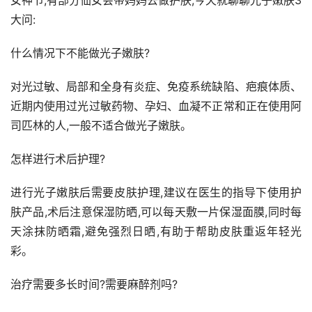
女神节,有部分仙女会带妈妈去做护肤,今天就聊聊光子嫩肤3
大问:
什么情况下不能做光子嫩肤?
对光过敏、局部和全身有炎症、免疫系统缺陷、疤痕体质、
近期内使用过光过敏药物、孕妇、血凝不正常和正在使用阿
司匹林的人,一般不适合做光子嫩肤。
怎样进行术后护理?
进行光子嫩肤后需要皮肤护理,建议在医生的指导下使用护
肤产品,术后注意保湿防晒,可以每天敷一片保湿面膜,同时每
天涂抹防晒霜,避免强烈日晒,有助于帮助皮肤重返年轻光
彩。
治疗需要多长时间?需要麻醉剂吗?