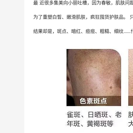
最 近很多集美向小丽吐槽，因为春敏，肌肤问
为了重塑白皙、嫩滑肌肤，疯狂囤货护肤品。 
结果却是，斑点、暗红、痘痘、粗糙、细纹.....