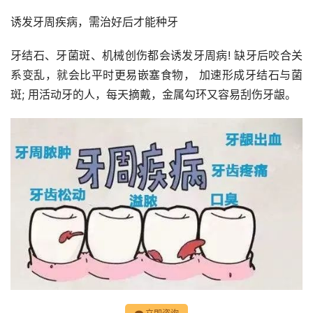
诱发牙周疾病，需治好后才能种牙
牙结石、牙菌斑、机械创伤都会诱发牙周病! 缺牙后咬合关
系变乱，就会比平时更易嵌塞食物， 加速形成牙结石与菌
斑; 用活动牙的人，每天摘戴，金属勾环又容易刮伤牙龈。