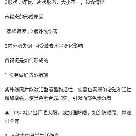
3形状∶蝶状、片状形态，大小不一，边缘清晰
黄褐斑的形成原因
1家族遗传 ; 2紫外线伤害
3内分泌失调 ; 4受激素水平变化影响
黄褐斑是如何形成的
1. 没有做好防晒措施
紫外线照射能激活酪氨酸酶活性，使黑色素细胞增殖和活性
增加增强，使黑色素合成加速，引起面部色素沉着
▲TIPS: 减少出门晒太阳，或加强防晒，如涂防晒霜、撑遮
阳伞等
2. 不健康的日常生活作息