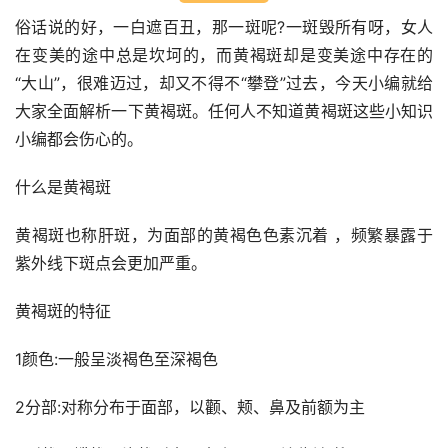
俗话说的好，一白遮百丑，那一斑呢?一斑毁所有呀，女人
在变美的途中总是坎坷的，而黄褐斑却是变美途中存在的 
“大山”，很难迈过，却又不得不“攀登”过去，今天小编就给
大家全面解析一下黄褐斑。任何人不知道黄褐斑这些小知识
小编都会伤心的。
什么是黄褐斑
黄褐斑也称肝斑，为面部的黄褐色色素沉着 ，频繁暴露于
紫外线下斑点会更加严重。
黄褐斑的特征
1颜色:一般呈淡褐色至深褐色
2分部:对称分布于面部，以颧、颊、鼻及前额为主