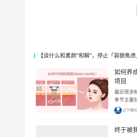
【谈什么和素颜“和解”，停止「容貌焦
如何养
项目
最近很多
季节主要
辽宁曙
终于被