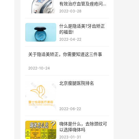
有效治疗血管及痤疮问
题?
2022-03-28
什么是隐适美?牙齿矫正
的福音!
2022-04-22
关于隐适美矫正，你需要知道这三件事
2022-10-24
北京瘦腿医院排名
2022-06-22
嗨体是什么，去除颈纹可
以选择嗨体吗
2023-01-31