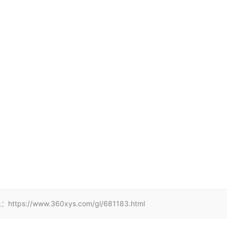
www.360xys.com/gl/681183.html