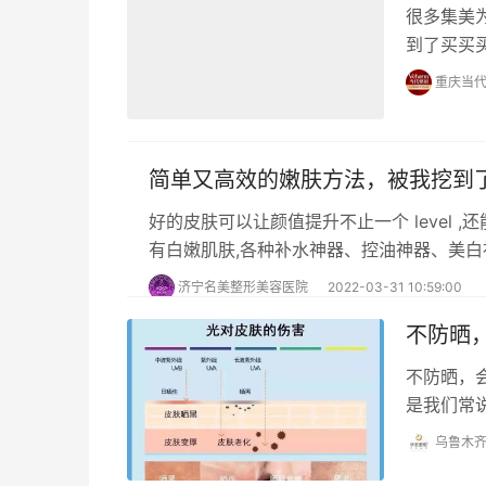
很多集美
到了买买
护肤方向
重庆当
简单又高效的嫩肤方法，被我挖到了
好的皮肤可以让颜值提升不止一个 level 
济宁名美整形美容医院
2022-03-31 10:59:00
不防晒
不防晒，
是我们常
的影响。
乌鲁木