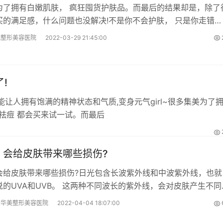
为了拥有白嫩肌肤， 疯狂囤货护肤品。而最后的结果却是，除了
买的满足感，什么问题也没解决!不是你不会护肤， 只是你走错了
 ，效果当然不理想。
代整形美容医院
2022-03-29 21:45:00
!
,还能让人拥有饱满的精神状态和气质,变身元气girl~很多集美为了
有白嫩肌肤,各种补水神器、控油神器、美白祛痘 都会买来试一试。而最后
，会给皮肤带来哪些损伤?
会给皮肤带来哪些损伤?日光包含长波紫外线和中波紫外线，也就
说的UVA和UVB。 这两种不同波长的紫外线，会对皮肤产生不同
齐华美整形美容医院
2022-04-04 18:07:00