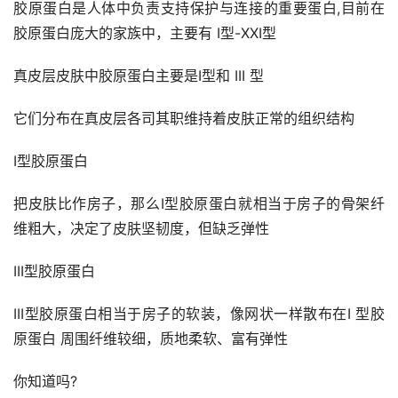
胶原蛋白是人体中负责支持保护与连接的重要蛋白,目前在
胶原蛋白庞大的家族中，主要有 I型-XXI型
真皮层皮肤中胶原蛋白主要是I型和 III 型
它们分布在真皮层各司其职维持着皮肤正常的组织结构
I型胶原蛋白
把皮肤比作房子，那么I型胶原蛋白就相当于房子的骨架纤
维粗大，决定了皮肤坚韧度，但缺乏弹性
III型胶原蛋白
III型胶原蛋白相当于房子的软装，像网状一样散布在I 型胶
原蛋白 周围纤维较细，质地柔软、富有弹性
你知道吗?