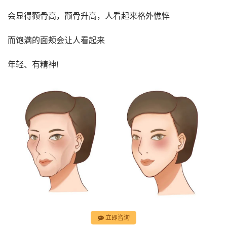
会显得颧骨高，颧骨升高，人看起来格外憔悴
而饱满的面颊会让人看起来
年轻、有精神!
立即咨询