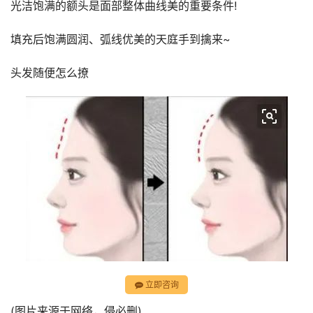
光洁饱满的额头是面部整体曲线美的重要条件!
填充后饱满圆润、弧线优美的天庭手到擒来~
头发随便怎么撩
立即咨询
(图片来源于网络，侵必删)