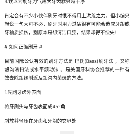
4.误以为刷牙力气越大牙齿就会越干净
肯定会有不少小伙伴刷牙时恨不得用上洪荒之力，但小编只
想说一句大可不必，刷牙时用力过猛很有可能会造成牙龈或
牙釉质损伤，别原本是想清洁口腔，结果却得不偿失!
# 如何正确刷牙 #
目前国际公认有效的刷牙方法是 巴氏(Bass)刷牙法 ，又称 
龈沟清扫法或水平颤动法 。是美国牙科协会推荐的一种有
效去除龈缘附近及龈沟内菌斑的方法。
1.先刷牙齿外表面
将牙刷头与牙齿表面成45°角
斜放并轻压在牙齿和牙龈的交界处