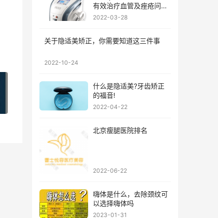
有效治疗血管及痤疮问
题?
2022-03-28
关于隐适美矫正，你需要知道这三件事
2022-10-24
什么是隐适美?牙齿矫正
的福音!
2022-04-22
北京瘦腿医院排名
2022-06-22
嗨体是什么，去除颈纹可
以选择嗨体吗
2023-01-31