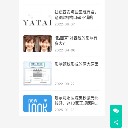
祛痣西安哪些医院有名，
这8家机构口碑不错的
2022-06-07
“贴面耳”对容貌的影响有
多大?
2022-04-06
影响颈纹形成的两大原因
2022-09-27
哪家沈阳医院皮秒激光比
较好，这10家正规医院值
得你看看
2025-01-23