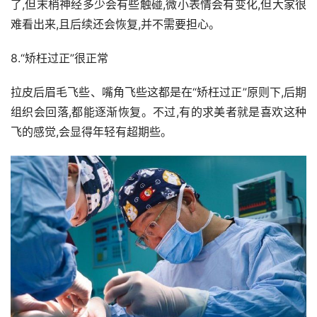
了,但末梢神经多少会有些触碰,微小表情会有变化,但大家很
难看出来,且后续还会恢复,并不需要担心。
8.“矫枉过正”很正常
拉皮后眉毛飞些、嘴角飞些这都是在“矫枉过正”原则下,后期
组织会回落,都能逐渐恢复。不过,有的求美者就是喜欢这种
飞的感觉,会显得年轻有超期些。