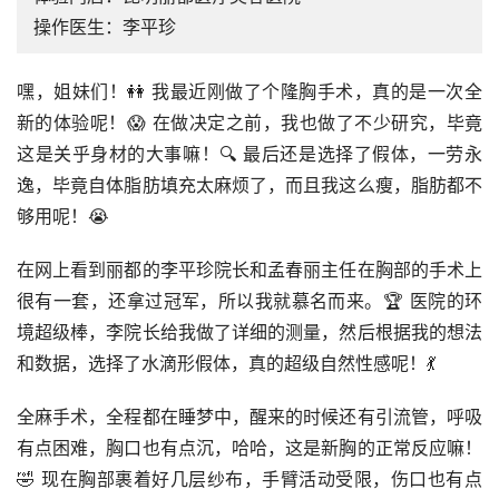
操作医生：李平珍
嘿，姐妹们！👭 我最近刚做了个隆胸手术，真的是一次全
新的体验呢！😱 在做决定之前，我也做了不少研究，毕竟
这是关乎身材的大事嘛！🔍 最后还是选择了假体，一劳永
逸，毕竟自体脂肪填充太麻烦了，而且我这么瘦，脂肪都不
够用呢！😭
在网上看到丽都的李平珍院长和孟春丽主任在胸部的手术上
很有一套，还拿过冠军，所以我就慕名而来。🏆 医院的环
境超级棒，李院长给我做了详细的测量，然后根据我的想法
和数据，选择了水滴形假体，真的超级自然性感呢！💃
全麻手术，全程都在睡梦中，醒来的时候还有引流管，呼吸
有点困难，胸口也有点沉，哈哈，这是新胸的正常反应嘛！
🤣 现在胸部裹着好几层纱布，手臂活动受限，伤口也有点