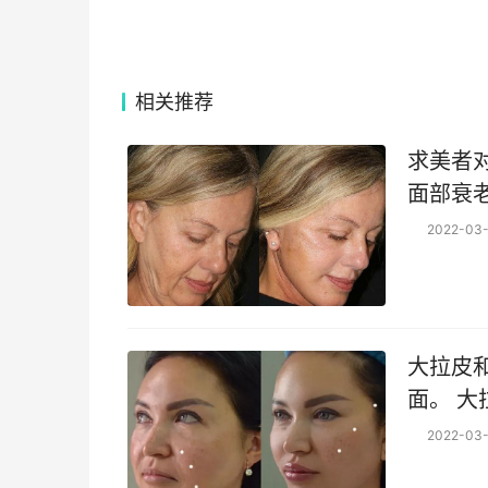
相关推荐
求美者
面部衰
医生最
2022-03-
大拉皮
面。 
后，切
2022-03-
上，面