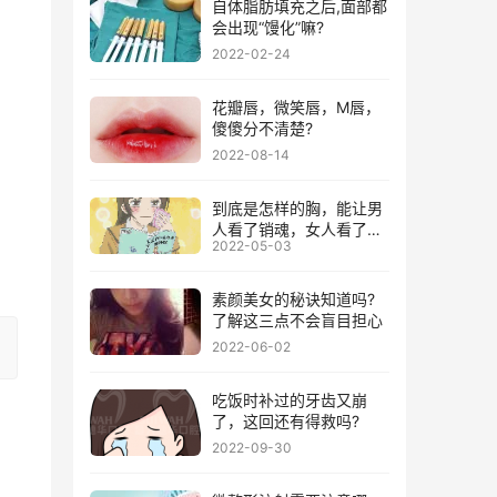
自体脂肪填充之后,面部都
会出现“馒化”嘛?
2022-02-24
花瓣唇，微笑唇，M唇，
傻傻分不清楚?
2022-08-14
到底是怎样的胸，能让男
人看了销魂，女人看了失
2022-05-03
神!
素颜美女的秘诀知道吗?
了解这三点不会盲目担心
2022-06-02
吃饭时补过的牙齿又崩
了，这回还有得救吗?
2022-09-30