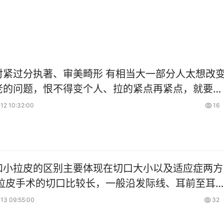
对紧过分执著、审美畸形 有相当大一部分人太想改
老的问题，恨不得变个人、拉的紧点再紧点，就要求
大程度提拉，造成过度拉皮的结果。
12 10:32:00
16
和小拉皮的区别主要体现在切口大小以及适应症两方
大拉皮手术的切口比较长，一般沿发际线、耳前至耳
口大、创伤大，恢复时间也更长，比较适合55岁以
13 09:55:00
32
部严重松垂求