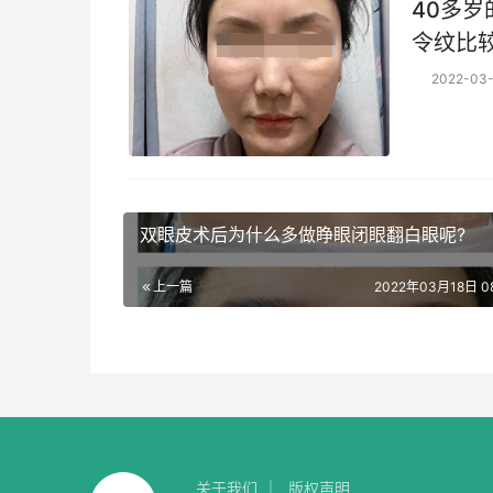
40多岁
令纹比较深 她的情况,相对来说还是比较
体,就是
2022-03-
翼
双眼皮术后为什么多做睁眼闭眼翻白眼呢?
上一篇
2022年03月18日 08
关于我们
版权声明