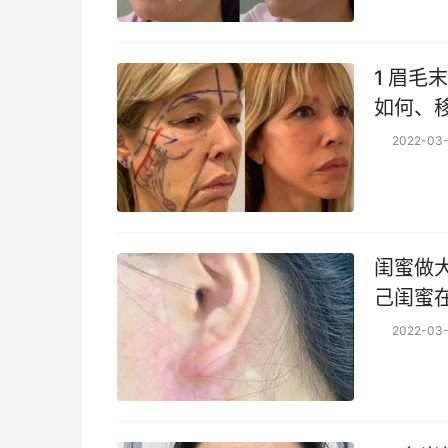
1 眉
如何、
位置 
2022-03-
闺蜜做
己闺蜜
过来找
2022-03-