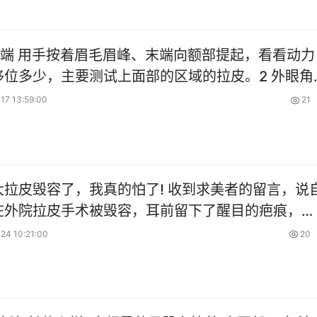
毛末端 用手按着眉毛眉峰、末端向额部提起，看看动力
移位多少，主要测试上面部的区域的拉皮。2 外眼角
眼角外侧大概两指的
17 13:59:00
21
大拉皮毁容了，我真的怕了! 收到求美者的留言，说
在外院拉皮手术被毁容，耳前留下了醒目的疤痕，想
我做修复。 看到
24 10:21:00
20