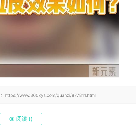
www.360xys.com/quanzi/877811.html
阅读 (
)