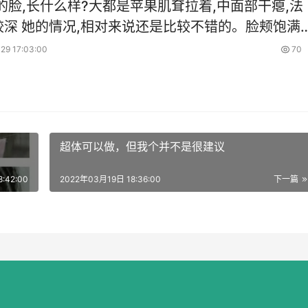
的脸,长什么样?大都是苹果肌耷拉着,中面部干瘪,法
不错的。脸颊饱满立
赘肉多,两道印第安纹更增加了油腻感,由于脸颊和鼻
29 17:03:00
70
超体可以做，但我个并不是很建议
:42:00
2022年03月19日 18:36:00
下一篇