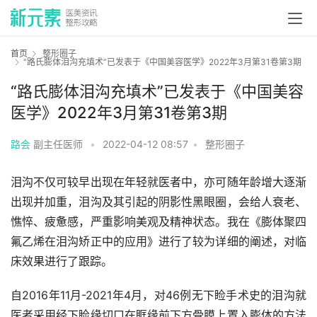
首页
整形圈子
“路氏膨体泪沟充填术”已发表于《中国美容医学》2022年3月第31卷第3期
“路氏膨体泪沟充填术”已发表于《中国美容
医学》2022年3月第31卷第3期
路会
副主任医师
•
2022-04-12 08:57
•
整形圈子
泪沟不仅可较早出现在年轻就医者中，亦可随年龄增大逐渐
出现并加重，泪沟及其引起的阴影性黑眼圈，会给人衰老、
憔悴、疲惫感，严重影响美观及精神状态。我在《膨体聚四
氟乙烯在泪沟矫正中的应用》进行了较为详细的阐述，对临
床效果进行了跟踪。
自2016年11月-2021年4月，对46例无下睑手术史的泪沟就
医者采用经下睑缘切口在眶缘前下方骨膜上置入膨体的方法