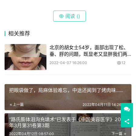
阅读 (
)
相关推荐
北京的胡女士54岁，面部出现了松、
垂、脬的问题，既显老又显胖我们两
招解决! 小拉皮悬吊手术➕脂肪精
2022-04-07 16:26:00
12
雕:1、到了这个年龄大部分女性都会出
把眼袋做了，局麻体验难忘，中途还闻到了烤肉味......
上一篇
2022年04月11日 14:26:00
“路氏膨体泪沟充填术”已发表于《中国美容医学》2022
年3月第31卷第3期
2022年04月12日 08:57:00
下一篇