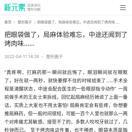
首页
整形圈子
把眼袋做了，局麻体验难忘，中途还闻到了烤肉味......
把眼袋做了，局麻体验难忘，中途还闻到了
烤肉味......
2022-04-11 14:26
•
整形圈子
“真疼啊，打麻药那一瞬间就后悔了，眼泪瞬间就在眼眶
了，好在就一两秒，就快要撑不住的时候结束了......手术全
程是清醒状态，中途会配合医生的一些眼部指令动作” 一周
前做手术的王女士来拆线，回忆起局麻经历她说了上面一番
话，实质上大家也不用太害怕! 局麻肯定会有些疼，你想要
推局麻药，但一般时间很短，可能一百个人里也就那么一两
个对疼痛尤其敏感、接受不了的，多数人咬咬牙就过了，几
秒钟而已。 至于烤肉味这件事，也不稀奇，眼袋本质是脂