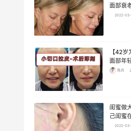
面部衰
医生最
2022-03-
【42岁
面部年轻化 拉皮手术 美女42岁,自述5-
眠严重,
陈兵
看到
闺蜜做
己闺蜜
过来找
2022-03-