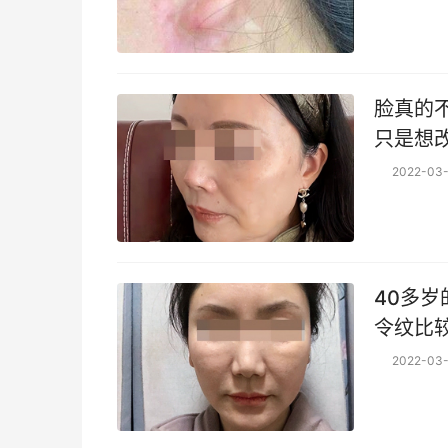
脸真的不
只是想
段时间
2022-03-
容
40多岁
令纹比较深 她的情况,相对来说还是比较
体,就是
2022-03-
翼