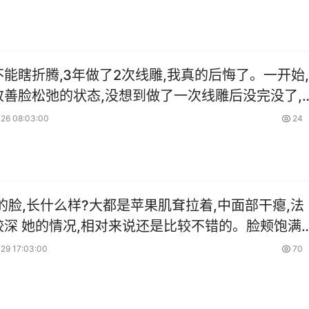
能瞎折腾,3年做了2次线雕,我真的后悔了。一开始,
改善脸松弛的状态,没想到做了一次线雕后没完没了,
后忍不住要去做调整不是这不满意就是那不满意,好
26 08:03:00
24
的脸,长什么样?大都是苹果肌耷拉着,中面部干瘪,法
不错的。脸颊饱满立
赘肉多,两道印第安纹更增加了油腻感,由于脸颊和鼻
29 17:03:00
70