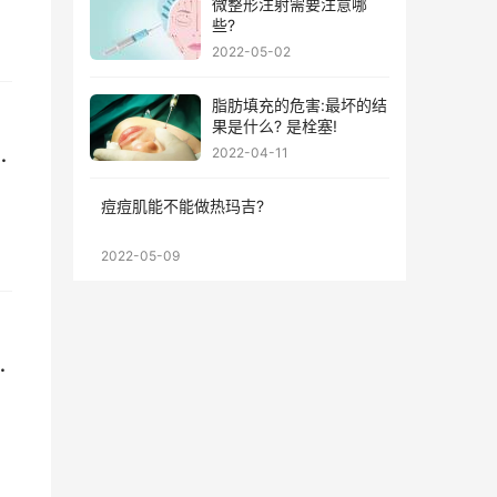
微整形注射需要注意哪
些?
2022-05-02
脂肪填充的危害:最坏的结
果是什么? 是栓塞!
一
2022-04-11
不
痘痘肌能不能做热玛吉?
2022-05-09