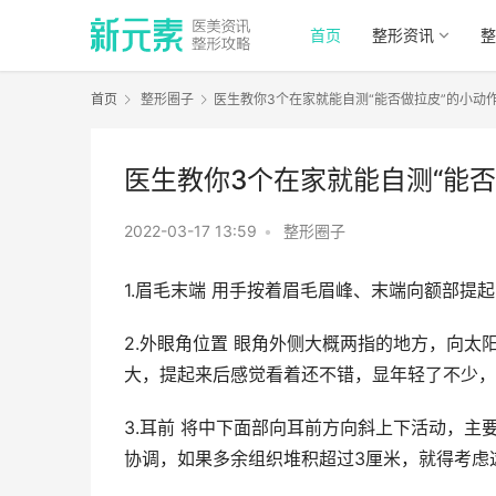
首页
整形资讯
整
首页
整形圈子
医生教你3个在家就能自测“能否做拉皮”的小动作
医生教你3个在家就能自测“能否
2022-03-17 13:59
•
整形圈子
1.眉毛末端 用手按着眉毛眉峰、末端向额部
2.外眼角位置 眼角外侧大概两指的地方，向
大，提起来后感觉看着还不错，显年轻了不少，
3.耳前 将中下面部向耳前方向斜上下活动，
协调，如果多余组织堆积超过3厘米，就得考虑