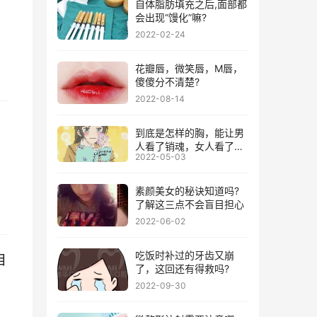
自体脂肪填充之后,面部都
会出现“馒化”嘛?
2022-02-24
花瓣唇，微笑唇，M唇，
傻傻分不清楚?
2022-08-14
到底是怎样的胸，能让男
人看了销魂，女人看了失
2022-05-03
神!
素颜美女的秘诀知道吗?
了解这三点不会盲目担心
2022-06-02
吃饭时补过的牙齿又崩
自
了，这回还有得救吗?
2022-09-30