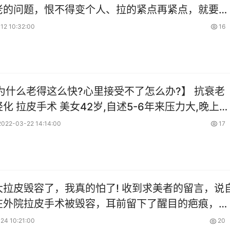
老的问题，恨不得变个人、拉的紧点再紧点，就要求
大程度提拉，造成过度拉皮的结果。
12 10:32:00
16
为什么老得这么快?心里接受不了怎么办?】 抗衰老
6年来压力大,晚上失
人也老得快,看着镜子里的自己,有点接受不了。网上
2022-03-22 14:14:00
17
大拉皮毁容了，我真的怕了! 收到求美者的留言，说
在外院拉皮手术被毁容，耳前留下了醒目的疤痕，想
我做修复。 看到
24 10:21:00
20