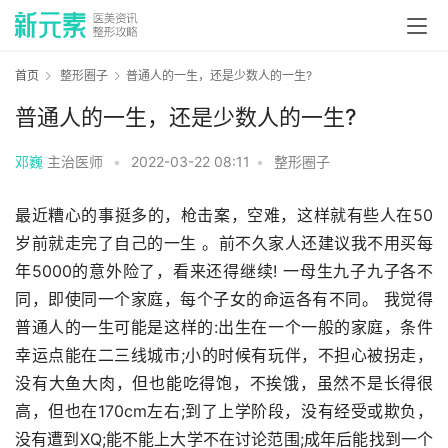
首页
整形圈子
普通人的一生，还是少数人的一生?
普通人的一生，还是少数人的一生?
邓巍
主治医师
•
2022-03-22 08:11
•
整形圈子
最近糟心的事挺多的，枪击案，空难，这样就有些人在50
岁前就走完了自己的一生 。前不久家人还建议我不用买每
年5000的意外险了，看来还得继续! 一母生九子九子各不
同，即使同一个家庭，每个子女的命运各有不同。 我觉得
普通人的一生可能是这样的:出生在一个一般的家庭，条件
幸运点能在二三线城市;小的时候有玩伴，不担心被拐走，
没有大鱼大肉，但也能吃得饱，不挨饿，虽然不是长得很
高，但也在170cm左右;到了上学阶段，没有经受或欺负，
没有遭到XQ;能不能上大学不在讨论范围;成年后能找到一个