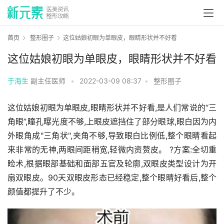
首页
整形圈子
这位姑娘初眼为单眼皮，眼睛形状并不好看
这位姑娘初眼为单眼皮，眼睛形状并不好看
于海生
副主任医师
•
2022-03-09 08:37
•
整形圈子
这位姑娘初眼为单眼皮,眼睛形状并不好看,是人们常说的“三
角眼”,瞳孔曝光度不够,上眼皮遮挡住了部分眼球,眼白因为内
外眼角成"三角状",夹角不够,导致眼白比例低,整个眼睛看起
来非常的无神,两眼间距稍宽,轻微内资赘皮。 ?方案:全切重
睑术,根据眼部基础和面部五官及轮廓,双眼皮类型设计为开
扇双眼皮。90天双眼皮形态已经稳定,整个眼睛好看后,整个
颜值都提升了不少。