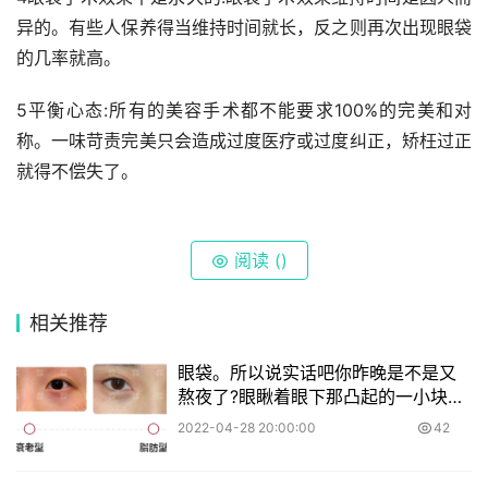
异的。有些人保养得当维持时间就长，反之则再次出现眼袋
的几率就高。
5平衡心态:所有的美容手术都不能要求100%的完美和对
称。一味苛责完美只会造成过度医疗或过度纠正，矫枉过正
就得不偿失了。 
阅读 (
)
相关推荐
眼袋。所以说实话吧你昨晚是不是又
熬夜了?眼瞅着眼下那凸起的一小块不
知欢喜还是愁凸起的如果是卧蚕,那是
2022-04-28 20:00:00
42
美要是眼袋,那是真拉颜值啊!Q所以眼
袋和卧蚕有什么不同呢?眼袋 一般