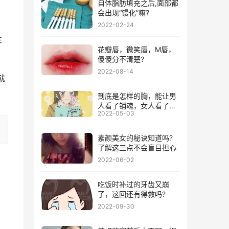
自体脂肪填充之后,面部都
会出现“馒化”嘛?
2022-02-24
性
花瓣唇，微笑唇，M唇，
傻傻分不清楚?
2022-08-14
就
到底是怎样的胸，能让男
人看了销魂，女人看了失
2022-05-03
神!
素颜美女的秘诀知道吗?
了解这三点不会盲目担心
2022-06-02
吃饭时补过的牙齿又崩
了，这回还有得救吗?
2022-09-30